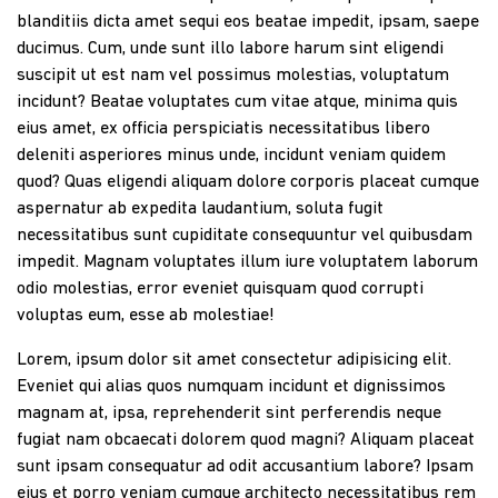
blanditiis dicta amet sequi eos beatae impedit, ipsam, saepe
ducimus. Cum, unde sunt illo labore harum sint eligendi
suscipit ut est nam vel possimus molestias, voluptatum
incidunt? Beatae voluptates cum vitae atque, minima quis
eius amet, ex officia perspiciatis necessitatibus libero
deleniti asperiores minus unde, incidunt veniam quidem
quod? Quas eligendi aliquam dolore corporis placeat cumque
aspernatur ab expedita laudantium, soluta fugit
necessitatibus sunt cupiditate consequuntur vel quibusdam
impedit. Magnam voluptates illum iure voluptatem laborum
odio molestias, error eveniet quisquam quod corrupti
voluptas eum, esse ab molestiae!
Lorem, ipsum dolor sit amet consectetur adipisicing elit.
Eveniet qui alias quos numquam incidunt et dignissimos
magnam at, ipsa, reprehenderit sint perferendis neque
fugiat nam obcaecati dolorem quod magni? Aliquam placeat
sunt ipsam consequatur ad odit accusantium labore? Ipsam
eius et porro veniam cumque architecto necessitatibus rem