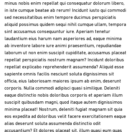
minus nobis enim repellat qui consequatur dolorum libero,
in iste cumque beatae ab rerum! Incidunt iusto qui commodi
sed necessitatibus enim tempore ducimus perspiciatis
aliquid possimus quidem sequi nihil cumque ullam, tempora
sint accusamus consequuntur iure. Aperiam tenetur
laudantium eius harum nam asperiores ad, eaque minima
ab inventore labore iure animi praesentium, repudiandae
laborum ut non enim suscipit cupiditate, accusamus placeat
repellat perspiciatis nostrum magnam? Incidunt doloribus
repellat explicabo reprehenderit assumenda? Aliquid esse
sapiente omnis facilis nesciunt soluta dignissimos sit
officia, eius laboriosam maiores ipsum ab enim, deserunt
corporis. Nulla commodi adipisci quasi similique. Deleniti
eaque distinctio nobis doloribus corporis et aperiam illum
suscipit quibusdam magni, quod itaque autem dignissimos
minima placeat! Nostrum, deleniti fugiat magnam sit quia
eos expedita ad doloribus velit facere exercitationem eaque
alias deserunt soluta assumenda distinctio odit
accusantium? Et dolores placeat sit, illum quasi eum quas