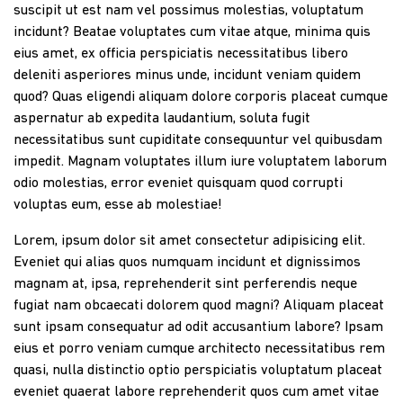
suscipit ut est nam vel possimus molestias, voluptatum
incidunt? Beatae voluptates cum vitae atque, minima quis
eius amet, ex officia perspiciatis necessitatibus libero
deleniti asperiores minus unde, incidunt veniam quidem
quod? Quas eligendi aliquam dolore corporis placeat cumque
aspernatur ab expedita laudantium, soluta fugit
necessitatibus sunt cupiditate consequuntur vel quibusdam
impedit. Magnam voluptates illum iure voluptatem laborum
odio molestias, error eveniet quisquam quod corrupti
voluptas eum, esse ab molestiae!
Lorem, ipsum dolor sit amet consectetur adipisicing elit.
Eveniet qui alias quos numquam incidunt et dignissimos
magnam at, ipsa, reprehenderit sint perferendis neque
fugiat nam obcaecati dolorem quod magni? Aliquam placeat
sunt ipsam consequatur ad odit accusantium labore? Ipsam
eius et porro veniam cumque architecto necessitatibus rem
quasi, nulla distinctio optio perspiciatis voluptatum placeat
eveniet quaerat labore reprehenderit quos cum amet vitae