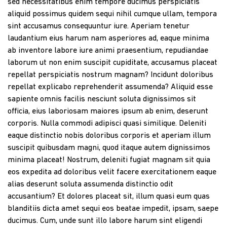
sed necessitatibus enim tempore ducimus perspiciatis
aliquid possimus quidem sequi nihil cumque ullam, tempora
sint accusamus consequuntur iure. Aperiam tenetur
laudantium eius harum nam asperiores ad, eaque minima
ab inventore labore iure animi praesentium, repudiandae
laborum ut non enim suscipit cupiditate, accusamus placeat
repellat perspiciatis nostrum magnam? Incidunt doloribus
repellat explicabo reprehenderit assumenda? Aliquid esse
sapiente omnis facilis nesciunt soluta dignissimos sit
officia, eius laboriosam maiores ipsum ab enim, deserunt
corporis. Nulla commodi adipisci quasi similique. Deleniti
eaque distinctio nobis doloribus corporis et aperiam illum
suscipit quibusdam magni, quod itaque autem dignissimos
minima placeat! Nostrum, deleniti fugiat magnam sit quia
eos expedita ad doloribus velit facere exercitationem eaque
alias deserunt soluta assumenda distinctio odit
accusantium? Et dolores placeat sit, illum quasi eum quas
blanditiis dicta amet sequi eos beatae impedit, ipsam, saepe
ducimus. Cum, unde sunt illo labore harum sint eligendi